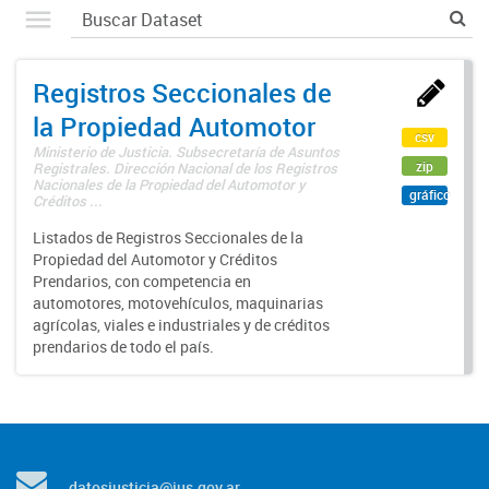
Registros Seccionales de
la Propiedad Automotor
csv
Ministerio de Justicia. Subsecretaría de Asuntos
zip
Registrales. Dirección Nacional de los Registros
Nacionales de la Propiedad del Automotor y
gráfico
Créditos ...
Listados de Registros Seccionales de la
Propiedad del Automotor y Créditos
Prendarios, con competencia en
automotores, motovehículos, maquinarias
agrícolas, viales e industriales y de créditos
prendarios de todo el país.
datosjusticia@jus.gov.ar