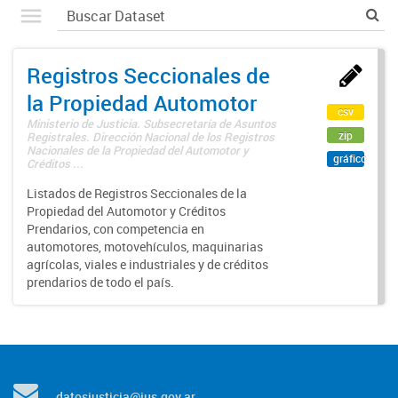
Registros Seccionales de
la Propiedad Automotor
csv
Ministerio de Justicia. Subsecretaría de Asuntos
zip
Registrales. Dirección Nacional de los Registros
Nacionales de la Propiedad del Automotor y
gráfico
Créditos ...
Listados de Registros Seccionales de la
Propiedad del Automotor y Créditos
Prendarios, con competencia en
automotores, motovehículos, maquinarias
agrícolas, viales e industriales y de créditos
prendarios de todo el país.
datosjusticia@jus.gov.ar