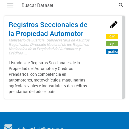
Registros Seccionales de
la Propiedad Automotor
csv
Ministerio de Justicia. Subsecretaría de Asuntos
zip
Registrales. Dirección Nacional de los Registros
Nacionales de la Propiedad del Automotor y
gráfico
Créditos ...
Listados de Registros Seccionales de la
Propiedad del Automotor y Créditos
Prendarios, con competencia en
automotores, motovehículos, maquinarias
agrícolas, viales e industriales y de créditos
prendarios de todo el país.
datosjusticia@jus.gov.ar