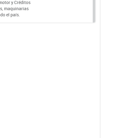
motor y Créditos
s, maquinarias
do el país.