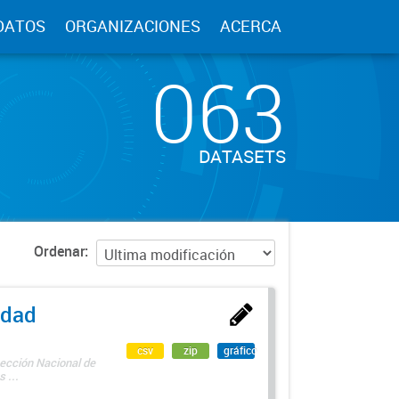
DATOS
ORGANIZACIONES
ACERCA
063
DATASETS
Ordenar
edad
csv
zip
gráfico
rección Nacional de
 ...