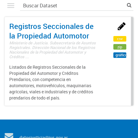
Registros Seccionales de
la Propiedad Automotor
csv
Ministerio de Justicia. Subsecretaría de Asuntos
zip
Registrales. Dirección Nacional de los Registros
Nacionales de la Propiedad del Automotor y
gráfico
Créditos ...
Listados de Registros Seccionales de la
Propiedad del Automotor y Créditos
Prendarios, con competencia en
automotores, motovehículos, maquinarias
agrícolas, viales e industriales y de créditos
prendarios de todo el país.
datosjusticia@jus.gov.ar