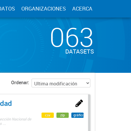
DATOS
ORGANIZACIONES
ACERCA
063
DATASETS
Ordenar
edad
csv
zip
gráfico
rección Nacional de
 ...