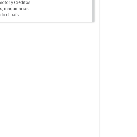
motor y Créditos
s, maquinarias
do el país.