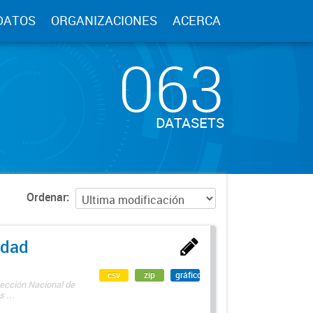
DATOS
ORGANIZACIONES
ACERCA
063
DATASETS
Ordenar
edad
csv
zip
gráfico
rección Nacional de
 ...