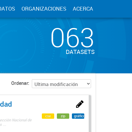
DATOS
ORGANIZACIONES
ACERCA
063
DATASETS
Ordenar
edad
csv
zip
gráfico
rección Nacional de
 ...