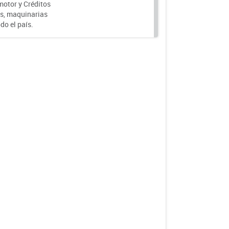
motor y Créditos
s, maquinarias
do el país.