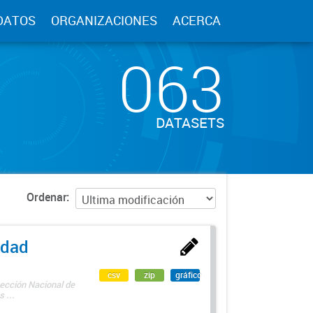
DATOS
ORGANIZACIONES
ACERCA
063
DATASETS
Ordenar
edad
csv
zip
gráfico
rección Nacional de
 ...