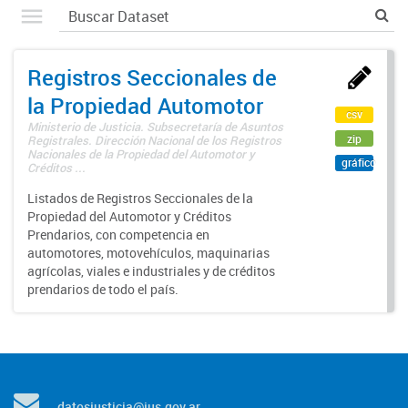
Registros Seccionales de
la Propiedad Automotor
csv
Ministerio de Justicia. Subsecretaría de Asuntos
zip
Registrales. Dirección Nacional de los Registros
Nacionales de la Propiedad del Automotor y
gráfico
Créditos ...
Listados de Registros Seccionales de la
Propiedad del Automotor y Créditos
Prendarios, con competencia en
automotores, motovehículos, maquinarias
agrícolas, viales e industriales y de créditos
prendarios de todo el país.
datosjusticia@jus.gov.ar