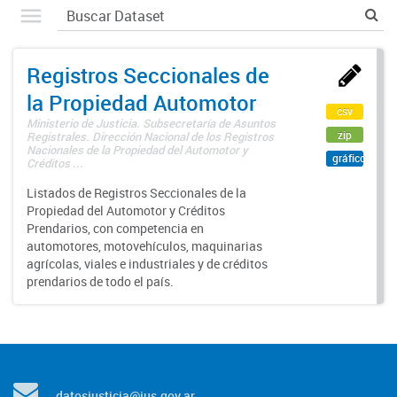
Registros Seccionales de
la Propiedad Automotor
csv
Ministerio de Justicia. Subsecretaría de Asuntos
zip
Registrales. Dirección Nacional de los Registros
Nacionales de la Propiedad del Automotor y
gráfico
Créditos ...
Listados de Registros Seccionales de la
Propiedad del Automotor y Créditos
Prendarios, con competencia en
automotores, motovehículos, maquinarias
agrícolas, viales e industriales y de créditos
prendarios de todo el país.
datosjusticia@jus.gov.ar