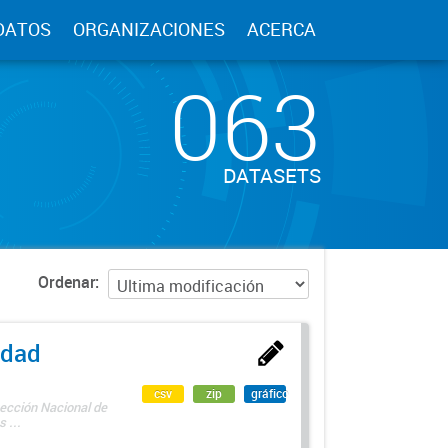
DATOS
ORGANIZACIONES
ACERCA
063
DATASETS
Ordenar
edad
csv
zip
gráfico
rección Nacional de
 ...