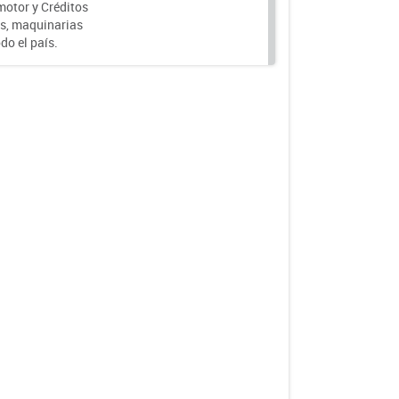
motor y Créditos
s, maquinarias
do el país.