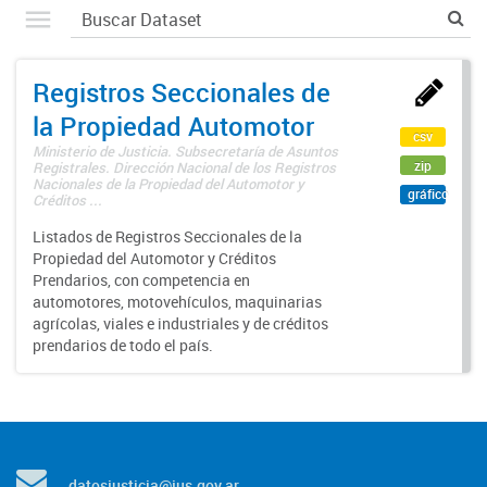
Registros Seccionales de
la Propiedad Automotor
csv
Ministerio de Justicia. Subsecretaría de Asuntos
zip
Registrales. Dirección Nacional de los Registros
Nacionales de la Propiedad del Automotor y
gráfico
Créditos ...
Listados de Registros Seccionales de la
Propiedad del Automotor y Créditos
Prendarios, con competencia en
automotores, motovehículos, maquinarias
agrícolas, viales e industriales y de créditos
prendarios de todo el país.
datosjusticia@jus.gov.ar