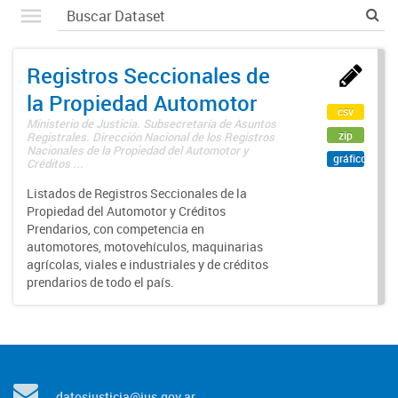
Registros Seccionales de
la Propiedad Automotor
csv
Ministerio de Justicia. Subsecretaría de Asuntos
zip
Registrales. Dirección Nacional de los Registros
Nacionales de la Propiedad del Automotor y
gráfico
Créditos ...
Listados de Registros Seccionales de la
Propiedad del Automotor y Créditos
Prendarios, con competencia en
automotores, motovehículos, maquinarias
agrícolas, viales e industriales y de créditos
prendarios de todo el país.
datosjusticia@jus.gov.ar