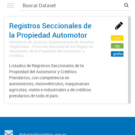
Registros Seccionales de
la Propiedad Automotor
csv
Ministerio de Justicia. Subsecretaría de Asuntos
zip
Registrales. Dirección Nacional de los Registros
Nacionales de la Propiedad del Automotor y
gráfico
Créditos ...
Listados de Registros Seccionales de la
Propiedad del Automotor y Créditos
Prendarios, con competencia en
automotores, motovehículos, maquinarias
agrícolas, viales e industriales y de créditos
prendarios de todo el país.
datosjusticia@jus.gov.ar