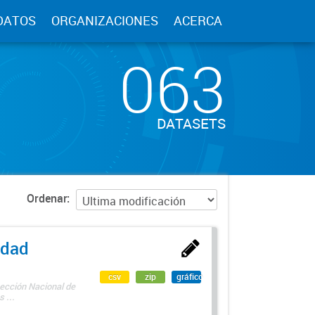
DATOS
ORGANIZACIONES
ACERCA
063
DATASETS
Ordenar
edad
csv
zip
gráfico
rección Nacional de
 ...