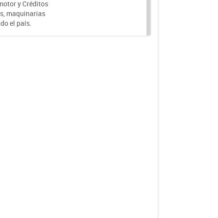
motor y Créditos
s, maquinarias
do el país.