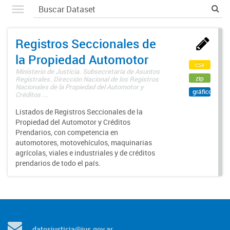
Registros Seccionales de
la Propiedad Automotor
csv
Ministerio de Justicia. Subsecretaría de Asuntos
zip
Registrales. Dirección Nacional de los Registros
Nacionales de la Propiedad del Automotor y
gráfico
Créditos ...
Listados de Registros Seccionales de la
Propiedad del Automotor y Créditos
Prendarios, con competencia en
automotores, motovehículos, maquinarias
agrícolas, viales e industriales y de créditos
prendarios de todo el país.
datosjusticia@jus.gov.ar