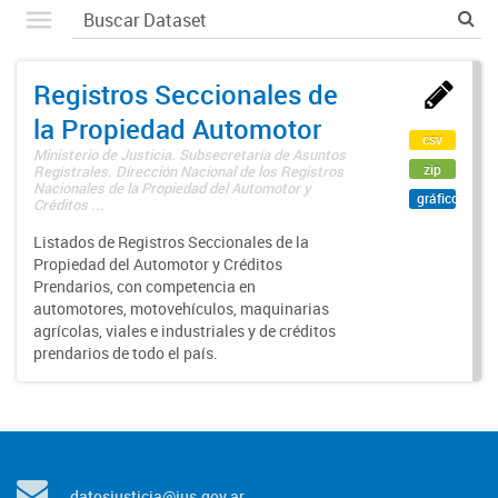
Registros Seccionales de
la Propiedad Automotor
csv
Ministerio de Justicia. Subsecretaría de Asuntos
zip
Registrales. Dirección Nacional de los Registros
Nacionales de la Propiedad del Automotor y
gráfico
Créditos ...
Listados de Registros Seccionales de la
Propiedad del Automotor y Créditos
Prendarios, con competencia en
automotores, motovehículos, maquinarias
agrícolas, viales e industriales y de créditos
prendarios de todo el país.
datosjusticia@jus.gov.ar