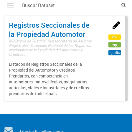
Registros Seccionales de
la Propiedad Automotor
csv
Ministerio de Justicia. Subsecretaría de Asuntos
zip
Registrales. Dirección Nacional de los Registros
Nacionales de la Propiedad del Automotor y
gráfico
Créditos ...
Listados de Registros Seccionales de la
Propiedad del Automotor y Créditos
Prendarios, con competencia en
automotores, motovehículos, maquinarias
agrícolas, viales e industriales y de créditos
prendarios de todo el país.
datosjusticia@jus.gov.ar