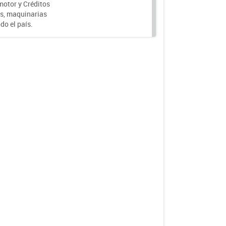
motor y Créditos
s, maquinarias
do el país.