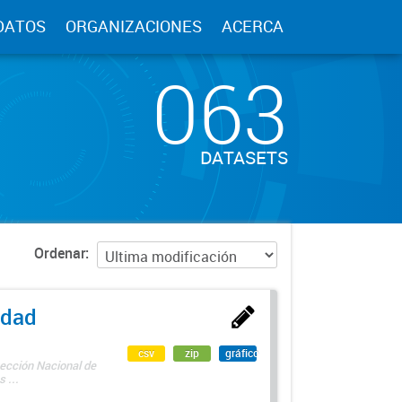
DATOS
ORGANIZACIONES
ACERCA
063
DATASETS
Ordenar
edad
csv
zip
gráfico
rección Nacional de
 ...