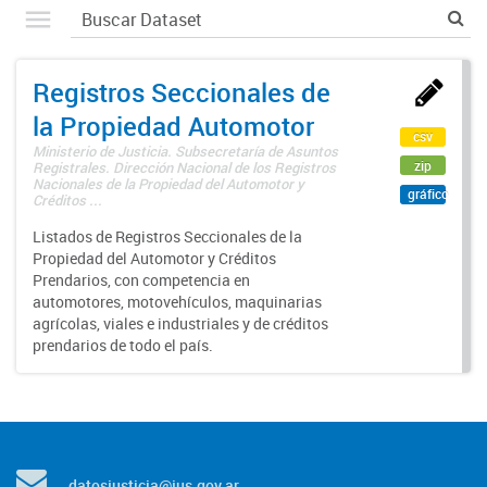
Registros Seccionales de
la Propiedad Automotor
csv
Ministerio de Justicia. Subsecretaría de Asuntos
zip
Registrales. Dirección Nacional de los Registros
Nacionales de la Propiedad del Automotor y
gráfico
Créditos ...
Listados de Registros Seccionales de la
Propiedad del Automotor y Créditos
Prendarios, con competencia en
automotores, motovehículos, maquinarias
agrícolas, viales e industriales y de créditos
prendarios de todo el país.
datosjusticia@jus.gov.ar