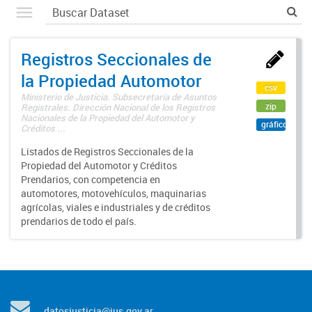
Registros Seccionales de
la Propiedad Automotor
csv
Ministerio de Justicia. Subsecretaría de Asuntos
zip
Registrales. Dirección Nacional de los Registros
Nacionales de la Propiedad del Automotor y
gráfico
Créditos ...
Listados de Registros Seccionales de la
Propiedad del Automotor y Créditos
Prendarios, con competencia en
automotores, motovehículos, maquinarias
agrícolas, viales e industriales y de créditos
prendarios de todo el país.
datosjusticia@jus.gov.ar