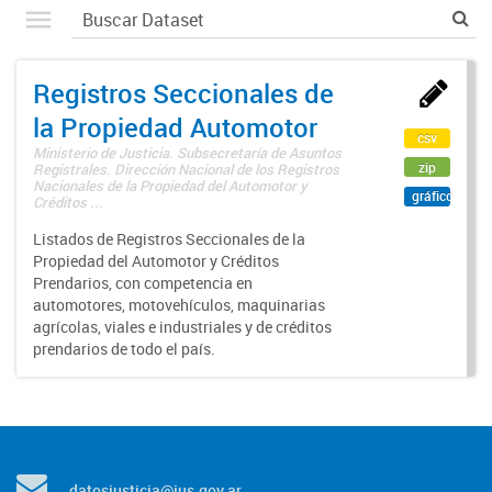
Registros Seccionales de
la Propiedad Automotor
csv
Ministerio de Justicia. Subsecretaría de Asuntos
zip
Registrales. Dirección Nacional de los Registros
Nacionales de la Propiedad del Automotor y
gráfico
Créditos ...
Listados de Registros Seccionales de la
Propiedad del Automotor y Créditos
Prendarios, con competencia en
automotores, motovehículos, maquinarias
agrícolas, viales e industriales y de créditos
prendarios de todo el país.
datosjusticia@jus.gov.ar