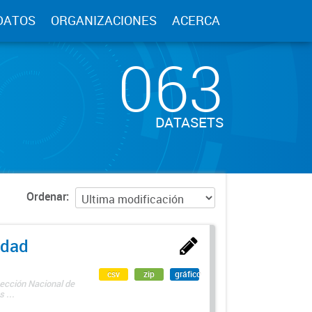
DATOS
ORGANIZACIONES
ACERCA
063
DATASETS
Ordenar
edad
csv
zip
gráfico
rección Nacional de
 ...