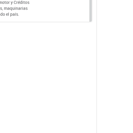
motor y Créditos
s, maquinarias
do el país.