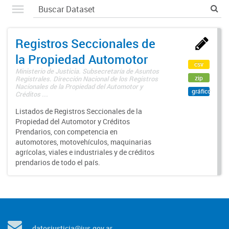
Registros Seccionales de
la Propiedad Automotor
csv
Ministerio de Justicia. Subsecretaría de Asuntos
zip
Registrales. Dirección Nacional de los Registros
Nacionales de la Propiedad del Automotor y
gráfico
Créditos ...
Listados de Registros Seccionales de la
Propiedad del Automotor y Créditos
Prendarios, con competencia en
automotores, motovehículos, maquinarias
agrícolas, viales e industriales y de créditos
prendarios de todo el país.
datosjusticia@jus.gov.ar