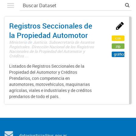
Registros Seccionales de
la Propiedad Automotor
csv
Ministerio de Justicia. Subsecretaría de Asuntos
zip
Registrales. Dirección Nacional de los Registros
Nacionales de la Propiedad del Automotor y
gráfico
Créditos ...
Listados de Registros Seccionales de la
Propiedad del Automotor y Créditos
Prendarios, con competencia en
automotores, motovehículos, maquinarias
agrícolas, viales e industriales y de créditos
prendarios de todo el país.
datosjusticia@jus.gov.ar