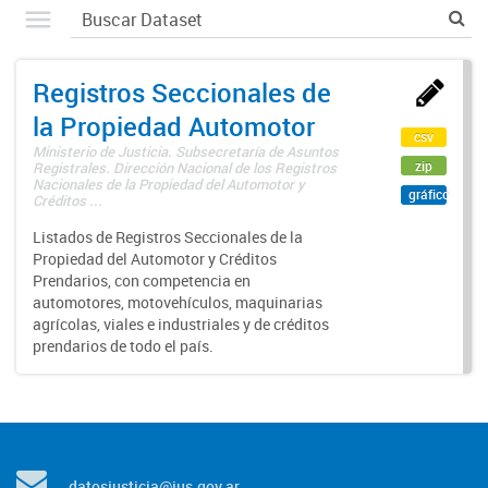
Registros Seccionales de
la Propiedad Automotor
csv
Ministerio de Justicia. Subsecretaría de Asuntos
zip
Registrales. Dirección Nacional de los Registros
Nacionales de la Propiedad del Automotor y
gráfico
Créditos ...
Listados de Registros Seccionales de la
Propiedad del Automotor y Créditos
Prendarios, con competencia en
automotores, motovehículos, maquinarias
agrícolas, viales e industriales y de créditos
prendarios de todo el país.
datosjusticia@jus.gov.ar