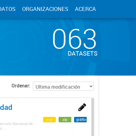
DATOS
ORGANIZACIONES
ACERCA
063
DATASETS
Ordenar
edad
csv
zip
gráfico
rección Nacional de
 ...