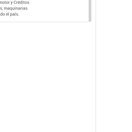
motor y Créditos
s, maquinarias
do el país.