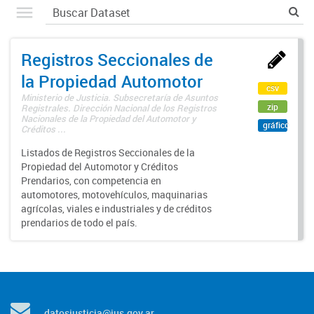
Registros Seccionales de
la Propiedad Automotor
csv
Ministerio de Justicia. Subsecretaría de Asuntos
zip
Registrales. Dirección Nacional de los Registros
Nacionales de la Propiedad del Automotor y
gráfico
Créditos ...
Listados de Registros Seccionales de la
Propiedad del Automotor y Créditos
Prendarios, con competencia en
automotores, motovehículos, maquinarias
agrícolas, viales e industriales y de créditos
prendarios de todo el país.
datosjusticia@jus.gov.ar