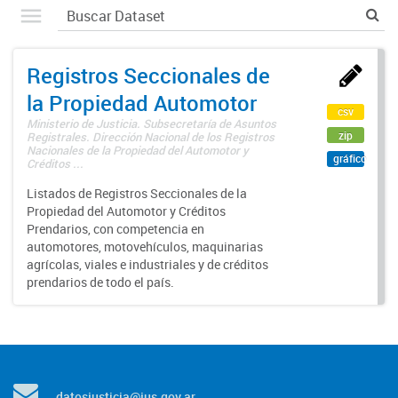
Registros Seccionales de
la Propiedad Automotor
csv
Ministerio de Justicia. Subsecretaría de Asuntos
zip
Registrales. Dirección Nacional de los Registros
Nacionales de la Propiedad del Automotor y
gráfico
Créditos ...
Listados de Registros Seccionales de la
Propiedad del Automotor y Créditos
Prendarios, con competencia en
automotores, motovehículos, maquinarias
agrícolas, viales e industriales y de créditos
prendarios de todo el país.
datosjusticia@jus.gov.ar