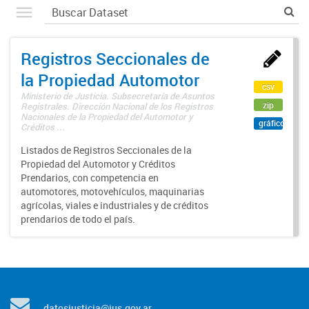
Registros Seccionales de
la Propiedad Automotor
csv
Ministerio de Justicia. Subsecretaría de Asuntos
zip
Registrales. Dirección Nacional de los Registros
Nacionales de la Propiedad del Automotor y
gráfico
Créditos ...
Listados de Registros Seccionales de la
Propiedad del Automotor y Créditos
Prendarios, con competencia en
automotores, motovehículos, maquinarias
agrícolas, viales e industriales y de créditos
prendarios de todo el país.
datosjusticia@jus.gov.ar