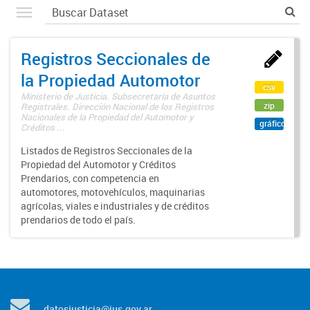
Registros Seccionales de
la Propiedad Automotor
csv
Ministerio de Justicia. Subsecretaría de Asuntos
zip
Registrales. Dirección Nacional de los Registros
Nacionales de la Propiedad del Automotor y
gráfico
Créditos ...
Listados de Registros Seccionales de la
Propiedad del Automotor y Créditos
Prendarios, con competencia en
automotores, motovehículos, maquinarias
agrícolas, viales e industriales y de créditos
prendarios de todo el país.
datosjusticia@jus.gov.ar