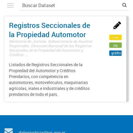
Registros Seccionales de
la Propiedad Automotor
csv
Ministerio de Justicia. Subsecretaría de Asuntos
zip
Registrales. Dirección Nacional de los Registros
Nacionales de la Propiedad del Automotor y
gráfico
Créditos ...
Listados de Registros Seccionales de la
Propiedad del Automotor y Créditos
Prendarios, con competencia en
automotores, motovehículos, maquinarias
agrícolas, viales e industriales y de créditos
prendarios de todo el país.
datosjusticia@jus.gov.ar