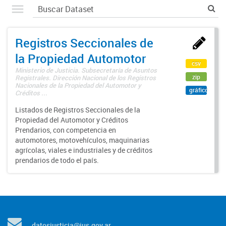
Registros Seccionales de
la Propiedad Automotor
csv
Ministerio de Justicia. Subsecretaría de Asuntos
zip
Registrales. Dirección Nacional de los Registros
Nacionales de la Propiedad del Automotor y
gráfico
Créditos ...
Listados de Registros Seccionales de la
Propiedad del Automotor y Créditos
Prendarios, con competencia en
automotores, motovehículos, maquinarias
agrícolas, viales e industriales y de créditos
prendarios de todo el país.
datosjusticia@jus.gov.ar