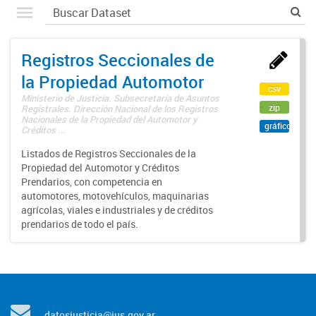
Registros Seccionales de
la Propiedad Automotor
csv
Ministerio de Justicia. Subsecretaría de Asuntos
zip
Registrales. Dirección Nacional de los Registros
Nacionales de la Propiedad del Automotor y
gráfico
Créditos ...
Listados de Registros Seccionales de la
Propiedad del Automotor y Créditos
Prendarios, con competencia en
automotores, motovehículos, maquinarias
agrícolas, viales e industriales y de créditos
prendarios de todo el país.
datosjusticia@jus.gov.ar