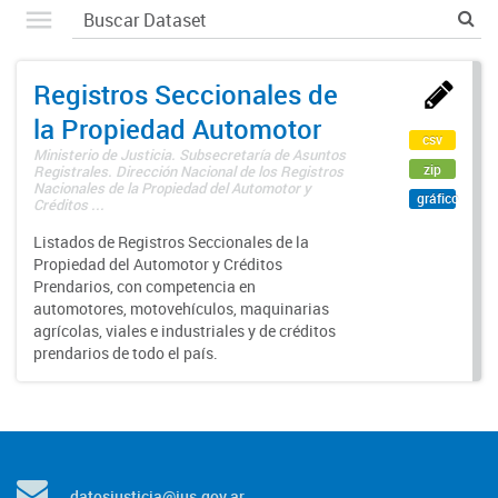
Registros Seccionales de
la Propiedad Automotor
csv
Ministerio de Justicia. Subsecretaría de Asuntos
zip
Registrales. Dirección Nacional de los Registros
Nacionales de la Propiedad del Automotor y
gráfico
Créditos ...
Listados de Registros Seccionales de la
Propiedad del Automotor y Créditos
Prendarios, con competencia en
automotores, motovehículos, maquinarias
agrícolas, viales e industriales y de créditos
prendarios de todo el país.
datosjusticia@jus.gov.ar