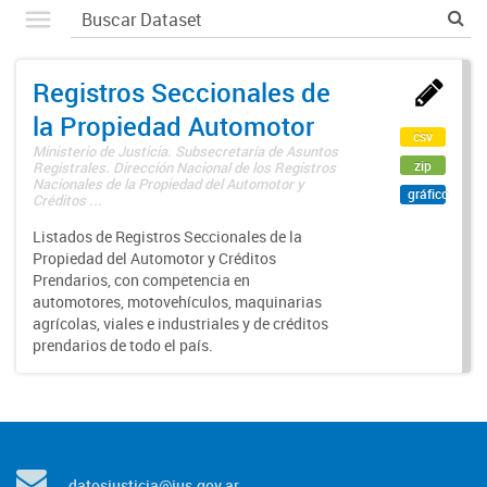
Registros Seccionales de
la Propiedad Automotor
csv
Ministerio de Justicia. Subsecretaría de Asuntos
zip
Registrales. Dirección Nacional de los Registros
Nacionales de la Propiedad del Automotor y
gráfico
Créditos ...
Listados de Registros Seccionales de la
Propiedad del Automotor y Créditos
Prendarios, con competencia en
automotores, motovehículos, maquinarias
agrícolas, viales e industriales y de créditos
prendarios de todo el país.
datosjusticia@jus.gov.ar