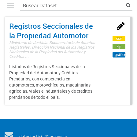
Registros Seccionales de
la Propiedad Automotor
csv
Ministerio de Justicia. Subsecretaría de Asuntos
zip
Registrales. Dirección Nacional de los Registros
Nacionales de la Propiedad del Automotor y
gráfico
Créditos ...
Listados de Registros Seccionales de la
Propiedad del Automotor y Créditos
Prendarios, con competencia en
automotores, motovehículos, maquinarias
agrícolas, viales e industriales y de créditos
prendarios de todo el país.
datosjusticia@jus.gov.ar