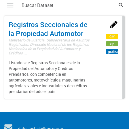
Registros Seccionales de
la Propiedad Automotor
csv
Ministerio de Justicia. Subsecretaría de Asuntos
zip
Registrales. Dirección Nacional de los Registros
Nacionales de la Propiedad del Automotor y
gráfico
Créditos ...
Listados de Registros Seccionales de la
Propiedad del Automotor y Créditos
Prendarios, con competencia en
automotores, motovehículos, maquinarias
agrícolas, viales e industriales y de créditos
prendarios de todo el país.
datosjusticia@jus.gov.ar