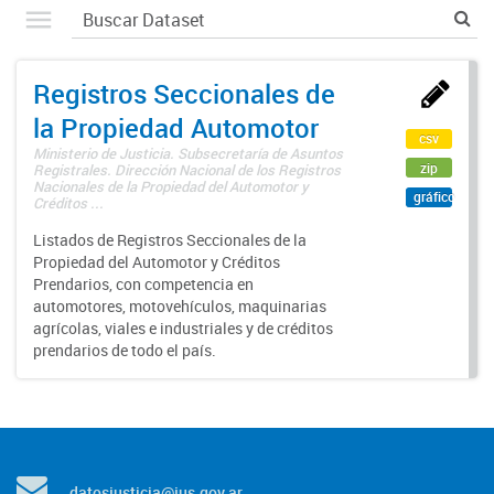
Registros Seccionales de
la Propiedad Automotor
csv
Ministerio de Justicia. Subsecretaría de Asuntos
zip
Registrales. Dirección Nacional de los Registros
Nacionales de la Propiedad del Automotor y
gráfico
Créditos ...
Listados de Registros Seccionales de la
Propiedad del Automotor y Créditos
Prendarios, con competencia en
automotores, motovehículos, maquinarias
agrícolas, viales e industriales y de créditos
prendarios de todo el país.
datosjusticia@jus.gov.ar