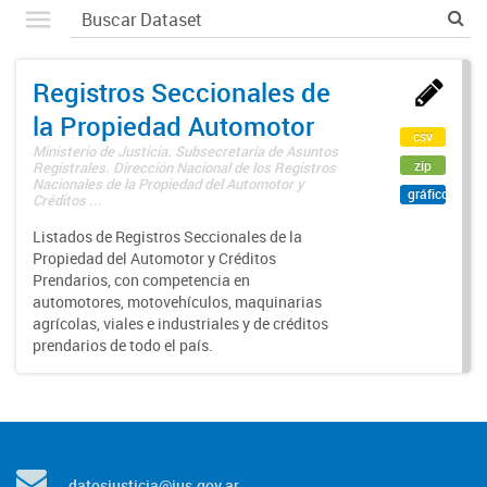
Registros Seccionales de
la Propiedad Automotor
csv
Ministerio de Justicia. Subsecretaría de Asuntos
zip
Registrales. Dirección Nacional de los Registros
Nacionales de la Propiedad del Automotor y
gráfico
Créditos ...
Listados de Registros Seccionales de la
Propiedad del Automotor y Créditos
Prendarios, con competencia en
automotores, motovehículos, maquinarias
agrícolas, viales e industriales y de créditos
prendarios de todo el país.
datosjusticia@jus.gov.ar