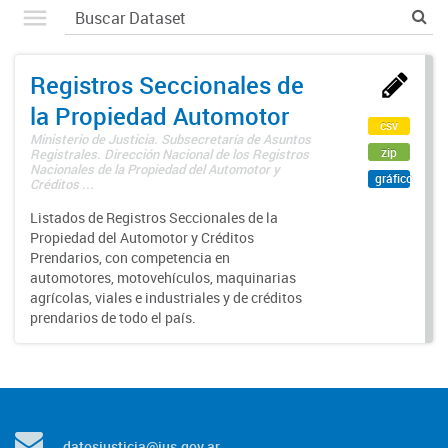
Registros Seccionales de
la Propiedad Automotor
csv
Ministerio de Justicia. Subsecretaría de Asuntos
zip
Registrales. Dirección Nacional de los Registros
Nacionales de la Propiedad del Automotor y
gráfico
Créditos ...
Listados de Registros Seccionales de la
Propiedad del Automotor y Créditos
Prendarios, con competencia en
automotores, motovehículos, maquinarias
agrícolas, viales e industriales y de créditos
prendarios de todo el país.
datosjusticia@jus.gov.ar