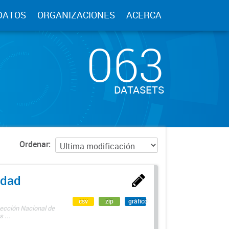
DATOS
ORGANIZACIONES
ACERCA
063
DATASETS
Ordenar
edad
csv
zip
gráfico
rección Nacional de
 ...