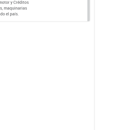
motor y Créditos
s, maquinarias
do el país.