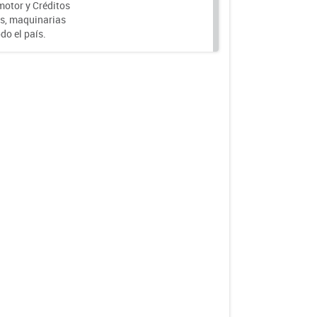
motor y Créditos
s, maquinarias
do el país.