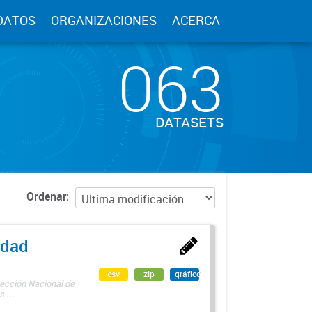
DATOS
ORGANIZACIONES
ACERCA
063
DATASETS
Ordenar
edad
csv
zip
gráfico
rección Nacional de
 ...