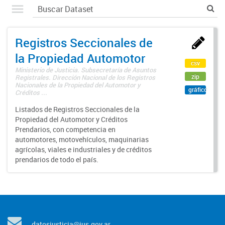
Registros Seccionales de
la Propiedad Automotor
csv
Ministerio de Justicia. Subsecretaría de Asuntos
zip
Registrales. Dirección Nacional de los Registros
Nacionales de la Propiedad del Automotor y
gráfico
Créditos ...
Listados de Registros Seccionales de la
Propiedad del Automotor y Créditos
Prendarios, con competencia en
automotores, motovehículos, maquinarias
agrícolas, viales e industriales y de créditos
prendarios de todo el país.
datosjusticia@jus.gov.ar