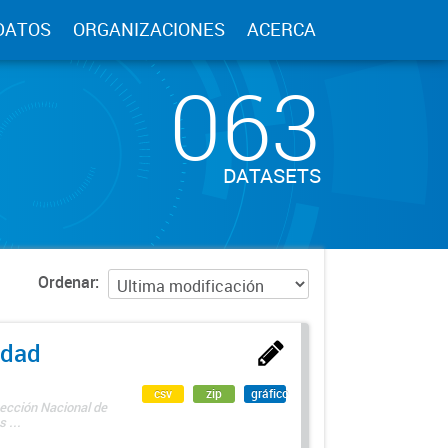
DATOS
ORGANIZACIONES
ACERCA
063
DATASETS
Ordenar
edad
csv
zip
gráfico
rección Nacional de
 ...