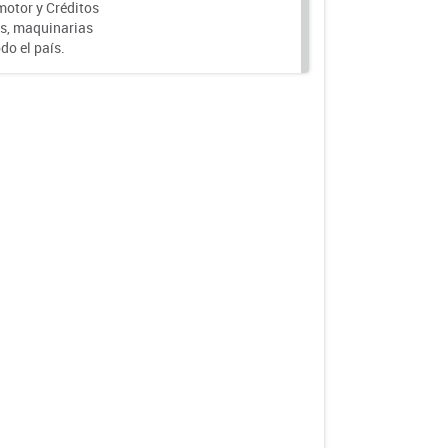
motor y Créditos
s, maquinarias
do el país.