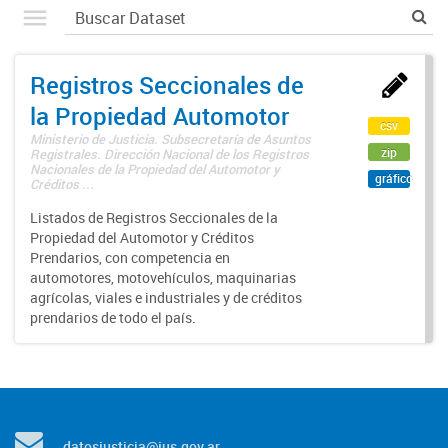
Registros Seccionales de
la Propiedad Automotor
csv
Ministerio de Justicia. Subsecretaría de Asuntos
zip
Registrales. Dirección Nacional de los Registros
Nacionales de la Propiedad del Automotor y
gráfico
Créditos ...
Listados de Registros Seccionales de la
Propiedad del Automotor y Créditos
Prendarios, con competencia en
automotores, motovehículos, maquinarias
agrícolas, viales e industriales y de créditos
prendarios de todo el país.
datosjusticia@jus.gov.ar