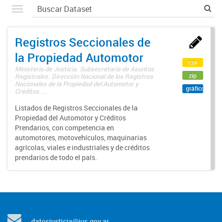
Registros Seccionales de
la Propiedad Automotor
csv
Ministerio de Justicia. Subsecretaría de Asuntos
zip
Registrales. Dirección Nacional de los Registros
Nacionales de la Propiedad del Automotor y
gráfico
Créditos ...
Listados de Registros Seccionales de la
Propiedad del Automotor y Créditos
Prendarios, con competencia en
automotores, motovehículos, maquinarias
agrícolas, viales e industriales y de créditos
prendarios de todo el país.
datosjusticia@jus.gov.ar