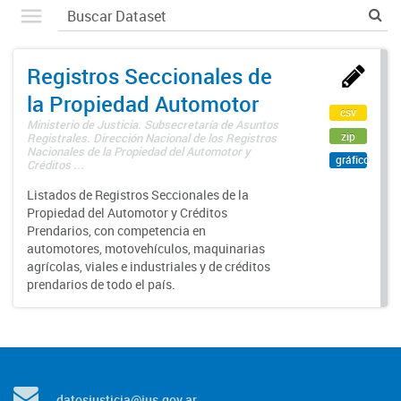
Registros Seccionales de
la Propiedad Automotor
csv
Ministerio de Justicia. Subsecretaría de Asuntos
zip
Registrales. Dirección Nacional de los Registros
Nacionales de la Propiedad del Automotor y
gráfico
Créditos ...
Listados de Registros Seccionales de la
Propiedad del Automotor y Créditos
Prendarios, con competencia en
automotores, motovehículos, maquinarias
agrícolas, viales e industriales y de créditos
prendarios de todo el país.
datosjusticia@jus.gov.ar