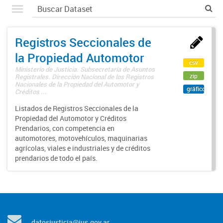
Registros Seccionales de
la Propiedad Automotor
csv
Ministerio de Justicia. Subsecretaría de Asuntos
zip
Registrales. Dirección Nacional de los Registros
Nacionales de la Propiedad del Automotor y
gráfico
Créditos ...
Listados de Registros Seccionales de la
Propiedad del Automotor y Créditos
Prendarios, con competencia en
automotores, motovehículos, maquinarias
agrícolas, viales e industriales y de créditos
prendarios de todo el país.
datosjusticia@jus.gov.ar